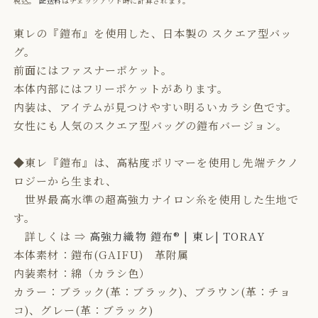
税込。
配送料
はチェックアウト時に計算されます。
価
格
東レの
『鎧布』
を使用した、日本製の スクエア型バッ
グ。
前面にはファスナーポケット。
本体内部にはフリーポケットがあります。
内装は、アイテムが見つけやすい明るいカラシ色です。
女性にも人気のスクエア型バッグの鎧布バージョン。
◆東レ『鎧布』は、高粘度ポリマーを使用し先端テクノ
ロジーから生まれ、
世界最高水準の超高強力ナイロン糸を使用した生地で
す。
詳しくは ⇒
高強力織物 鎧布® | 東レ| TORAY
本体素材：鎧布(GAIFU) 革附属
内装素材：綿（カラシ色）
カラー：ブラック(革：ブラック)、ブラウン(革：チョ
コ)、グレー(革：ブラック)