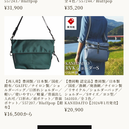
／
／
557243／Bluffpop
全４色／557244／Bluffpop
通
¥31,900
通
¥35,200
前
前
常
常
ポ
ポ
価
価
ケ
ケ
格
格
ッ
ッ
ト
ト
／
／
全
全
3
3
色
色
【再入荷】豊岡製／日本製／国産／
【豊岡鞄 認定品】豊岡製／日本製
鎧布／GAIFU／ナイロン製／ショ
／国産／漁網／廃漁網／ナイロン製
／
／
ルダーバッグ／口折れショルダー／
／リサイクル／ショルダーバッグ／
軽い／使いやすい／軽量／背面出し
ショルダー／Sサイズ／ヨコ型／
557208
557208
入れ可／口折れ／前ポケット／背面
561010／全３色／
ポケット／557207／Bluffpop【鎧
KANEDAITO【2026年1月発売】
／
／
布】
通
¥20,900
通
¥16,500から
Bluffpop
Bluffpop
常
常
価
／
／
価