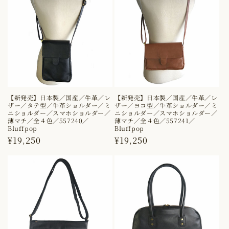
角
角
／
／
ス
ス
ク
ク
エ
エ
ア
ア
【新発売】日本製／国産／牛革／レ
【新発売】日本製／国産／牛革／レ
ザー／タテ型／牛革ショルダー／ミ
ザー／ヨコ型／牛革ショルダー／ミ
バ
バ
ニショルダー／スマホショルダー／
ニショルダー／スマホショルダー／
薄マチ／全４色／557240／
薄マチ／全４色／557241／
ッ
ッ
Bluffpop
Bluffpop
通
¥19,250
通
¥19,250
グ
グ
常
常
／
／
価
価
ベ
ベ
格
格
ル
ル
ト
ト
調
調