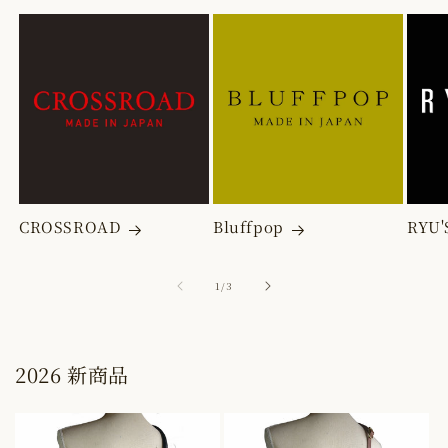
GAIFU
GAIFU
／
／
ナ
ナ
イ
イ
ロ
ロ
ン
ン
製
製
CROSSROAD
Bluffpop
RYU'
／
／
ス
ス
の
1
/
3
ク
ク
エ
エ
ア
ア
2026 新商品
型
型
／
／
四
四