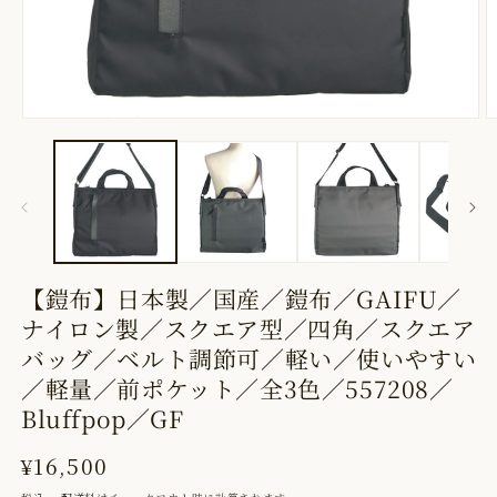
モ
ー
ダ
ル
で
メ
【鎧布】日本製／国産／鎧布／GAIFU／
デ
ナイロン製／スクエア型／四角／スクエア
ィ
バッグ／ベルト調節可／軽い／使いやすい
ア
／軽量／前ポケット／全3色／557208／
(1)
(
Bluffpop／GF
を
開
通
¥16,500
く
常