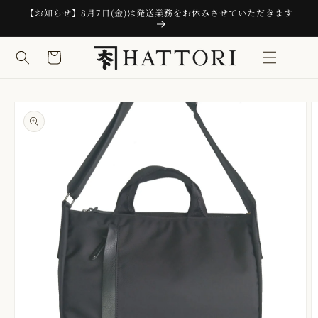
コンテ
【お知らせ】8月7日(金)は発送業務をお休みさせていただきます
ンツに
進む
カ
ー
ト
商品情
報にス
キップ