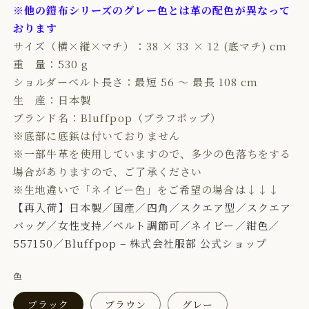
※他の鎧布シリーズのグレー色とは革の配色が異なって
おります
サイズ（横×縦×マチ）：38 × 33
× 12 (底マチ) cm
重 量：530 g
ショルダーベルト長さ：最短 56 ～ 最長 108 cm
生 産：日本製
ブランド名：Bluffpop（ブラフポップ）
※底部に底鋲は付いておりません
※一部牛革を使用していますので、多少の色落ちをする
場合がありますので、ご了承ください
※生地違いで「ネイビー色」をご希望の場合は↓↓↓
【再入荷】日本製／国産／四角／スクエア型／スクエア
バッグ／女性支持／ベルト調節可／ネイビー／紺色／
557150／Bluffpop – 株式会社服部 公式ショップ
色
ブラック
ブラウン
グレー