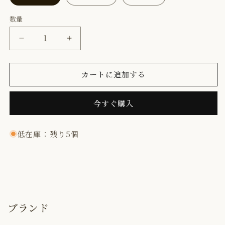
数量
数
量
【鎧
【鎧
布】
布】
カートに追加する
日
日
本
本
今すぐ購入
製
製
／
／
低在庫：残り5個
国
国
産
産
／
／
鎧
鎧
布
布
ブランド
／
／