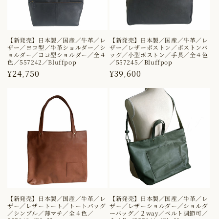
節
節
可
可
／
／
【新発売】日本製／国産／牛革／レ
【新発売】日本製／国産／牛革／レ
ザー／ヨコ型／牛革ショルダー／シ
ザー／レザーボストン／ボストンバ
軽
軽
ョルダー／ヨコ型ショルダー／全４
ッグ／小型ボストン／手長／全４色
色／557242／Bluffpop
／557245／Bluffpop
い
い
通
¥24,750
通
¥39,600
／
／
常
常
価
価
使
使
格
格
い
い
や
や
す
す
い
い
／
／
軽
軽
【新発売】日本製／国産／牛革／レ
【新発売】日本製／国産／牛革／レ
量
量
ザー／レザートート／トートバッグ
ザー／レザーショルダー／ショルダ
／シンプル／薄マチ／全４色／
ーバッグ／２way／ベルト調節可／