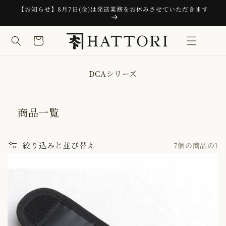
コンテ
【お知らせ】8月7日(金)は発送業務をお休みさせていただきます
ンツに
進む
カ
ー
ト
コ
DCAシリーズ
レ
ク
シ
商品一覧
ョ
ン
:
絞り込みと並び替え
7個の商品の1