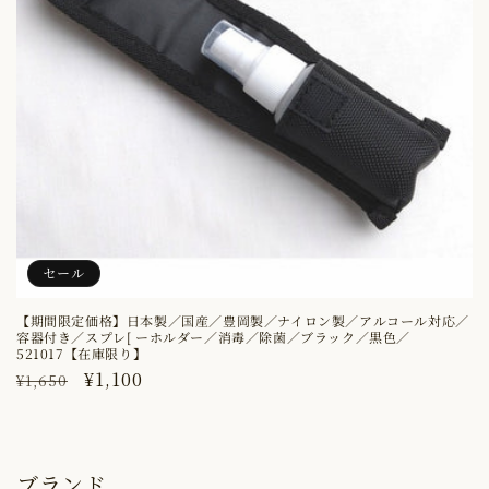
セール
【期間限定価格】日本製／国産／豊岡製／ナイロン製／アルコール対応／
容器付き／スプレ[ ーホルダー／消毒／除菌／ブラック／黒色／
521017【在庫限り】
通
セ
¥1,100
¥1,650
常
ー
価
ル
格
価
ブランド
格