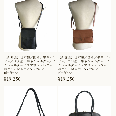
【新発売】日本製／国産／牛革／レ
【新発売】日本製／国産／牛革／レ
ザー／タテ型／牛革ショルダー／ミ
ザー／ヨコ型／牛革ショルダー／ミ
ニショルダー／スマホショルダー／
ニショルダー／スマホショルダー／
薄マチ／全４色／557240／
薄マチ／全４色／557241／
Bluffpop
Bluffpop
通
¥19,250
通
¥19,250
常
常
価
価
格
格