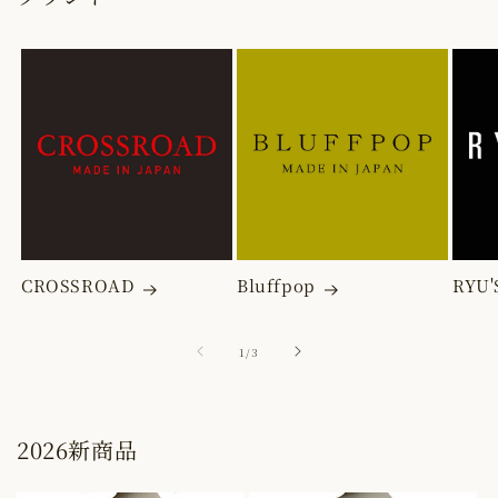
CROSSROAD
Bluffpop
RYU'
の
1
/
3
2026新商品