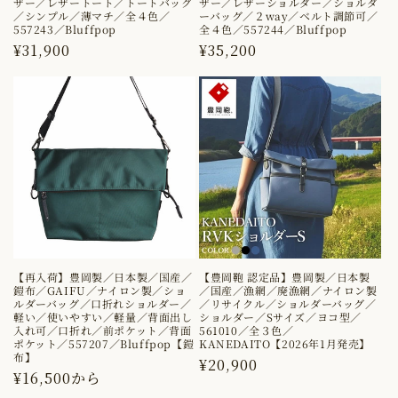
ザー／レザートート／トートバッグ
ザー／レザーショルダー／ショルダ
／シンプル／薄マチ／全４色／
ーバッグ／２way／ベルト調節可／
557243／Bluffpop
全４色／557244／Bluffpop
通
¥31,900
通
¥35,200
常
常
価
価
格
格
【再入荷】豊岡製／日本製／国産／
【豊岡鞄 認定品】豊岡製／日本製
鎧布／GAIFU／ナイロン製／ショ
／国産／漁網／廃漁網／ナイロン製
ルダーバッグ／口折れショルダー／
／リサイクル／ショルダーバッグ／
軽い／使いやすい／軽量／背面出し
ショルダー／Sサイズ／ヨコ型／
入れ可／口折れ／前ポケット／背面
561010／全３色／
ポケット／557207／Bluffpop【鎧
KANEDAITO【2026年1月発売】
布】
通
¥20,900
通
¥16,500から
常