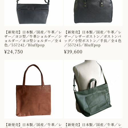
【新発売】日本製／国産／牛革／レ
【新発売】日本製／国産／牛革／レ
ザー／ヨコ型／牛革ショルダー／シ
ザー／レザーボストン／ボストンバ
ョルダー／ヨコ型ショルダー／全４
ッグ／小型ボストン／手長／全４色
色／557242／Bluffpop
／557245／Bluffpop
通
¥24,750
通
¥39,600
常
常
価
価
格
格
【新発売】日本製／国産／牛革／レ
【新発売】日本製／国産／牛革／レ